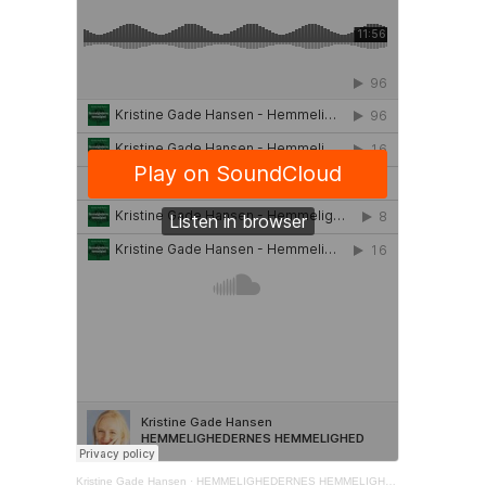
Kristine Gade Hansen
·
HEMMELIGHEDERNES HEMMELIGHED